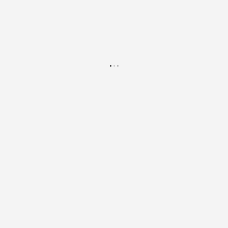
.
.
.